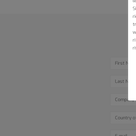
l
S
r
t
w
r
r