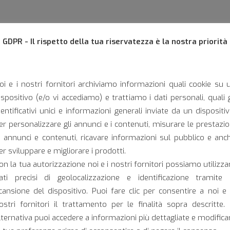
GDPR - Il rispetto della tua riservatezza è la nostra priorità
oi e i nostri fornitori archiviamo informazioni quali cookie su 
ispositivo (e/o vi accediamo) e trattiamo i dati personali, quali g
dentificativi unici e informazioni generali inviate da un dispositiv
er personalizzare gli annunci e i contenuti, misurare le prestazio
i annunci e contenuti, ricavare informazioni sul pubblico e anc
er sviluppare e migliorare i prodotti.
on la tua autorizzazione noi e i nostri fornitori possiamo utilizza
ati precisi di geolocalizzazione e identificazione tramite 
cansione del dispositivo. Puoi fare clic per consentire a noi e 
ostri fornitori il trattamento per le finalità sopra descritte. 
IEC/MEC 56 Type T/MP
lternativa puoi accedere a informazioni più dettagliate e modifica