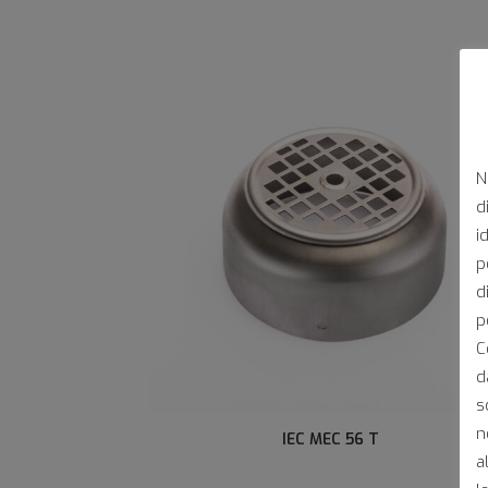
N
d
i
p
d
p
C
d
s
n
IEC MEC 56 T
a