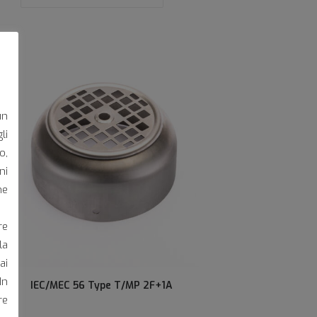
un
li
o,
ni
he
re
la
ai
In
IEC/MEC 56 Type T/MP 2F+1A
re