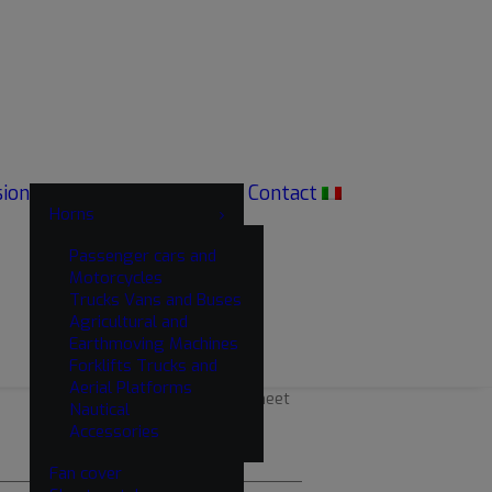
sion
Contact
Horns
Passenger cars and
2 mm
Motorcycles
Trucks Vans and Buses
Agricultural and
Earthmoving Machines
Forklifts Trucks and
DC04
Raw sheet metal
Aerial Platforms
DX54
Hot-dip galvanised sheet
Nautical
metal
Accessories
Fan cover