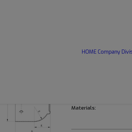
Technical data (mm)
A • Ø >
108,5 mm
HOME
Company
Divi
B • Height >
53,5 mm
G • Distance from hole >
10,
Materials: