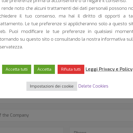
e tue preferenze prima di acconsentire o di negare il consenso.
i rende noto che alcuni trattamenti dei dati personali possono n
ichiedere il tuo consenso, ma hai il diritto di opporti a ta
rattamento. Le tue preferenze si applicheranno solo a questo si
For more information:
eb. Puoi modificare le tue preferenze in qualsiasi momen
itornando su questo sito o consultando la nostra informativa sul
iservatezza.
Leggi Privacy e Policy
Accetta tutti
Accetta
Rifiuta tutti
Delete Cookies
Impostazioni dei cookie