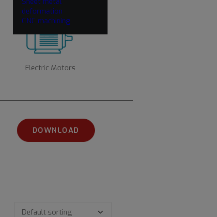
Sheet metal
deformation
CNC machining
Electric Motors
DOWNLOAD