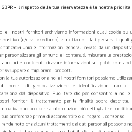
GDPR - Il rispetto della tua riservatezza è la nostra priorità
oi e i nostri fornitori archiviamo informazioni quali cookie su 
ispositivo (e/o vi accediamo) e trattiamo i dati personali, quali g
 the sector of horn manufacturers worldwide, characterized 
dentificativi unici e informazioni generali inviate da un dispositiv
ivity automatic assembly lines in-house. In this way it can off
er personalizzare gli annunci e i contenuti, misurare le prestazio
i annunci e contenuti, ricavare informazioni sul pubblico e anc
er sviluppare e migliorare i prodotti.
on la tua autorizzazione noi e i nostri fornitori possiamo utilizza
ati precisi di geolocalizzazione e identificazione tramite 
cansione del dispositivo. Puoi fare clic per consentire a noi e 
ostri fornitori il trattamento per le finalità sopra descritte. 
lternativa puoi accedere a informazioni più dettagliate e modifica
e tue preferenze prima di acconsentire o di negare il consenso.
i rende noto che alcuni trattamenti dei dati personali possono n
ichiedere il tuo consenso, ma hai il diritto di opporti a ta