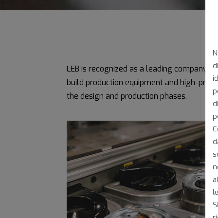
N
d
LEB is recognized as a leading company in
i
build production equipment and high-product
p
the design and production phases.
d
p
C
d
s
n
a
l
S
r