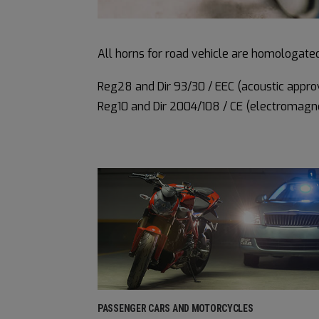
All horns for road vehicle are homologated
Reg28 and Dir 93/30 / EEC (acoustic approv
Reg10 and Dir 2004/108 / CE (electromagnet
PASSENGER CARS AND MOTORCYCLES