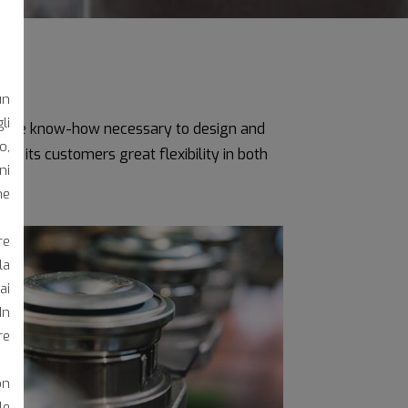
un
li
by the know-how necessary to design and
o,
er its customers great flexibility in both
ni
he
re
la
ai
In
re
on
le