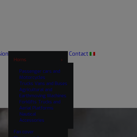
sion
Contact
Horns
Passenger cars and
Motorcycles
Trucks Vans and Buses
Agricultural and
Earthmoving Machines
Forklifts Trucks and
Aerial Platforms
Nautical
Accessories
Fan cover