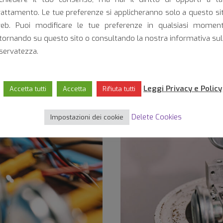
rattamento. Le tue preferenze si applicheranno solo a questo si
eb. Puoi modificare le tue preferenze in qualsiasi momen
itornando su questo sito o consultando la nostra informativa sul
iservatezza.
erates in continuous evolution on existing products, but also
hamber, systems for the simulation of the most adverse clima
for correct and constant operation over time.
Leggi Privacy e Policy
Accetta tutti
Accetta
Rifiuta tutti
Delete Cookies
Impostazioni dei cookie