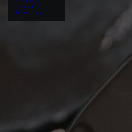
Sheet metal
deformation
CNC machining