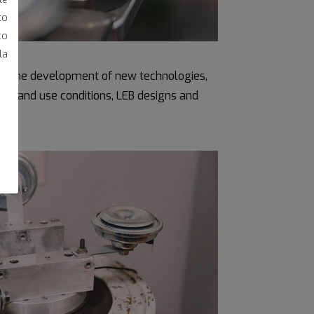
to
to
la
 on the development of new technologies,
tic and use conditions, LEB designs and