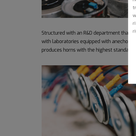
t
w
r
r
Structured with an R&D department that op
with laboratories equipped with anechoic c
produces horns with the highest standards 