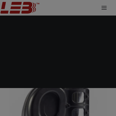
Horns
Home
Horns
PN/1 TWISTER 24V
Passenger cars and Motorcycles
Trucks Vans and Buses
Agricultural and Earthmoving Machines
Forklifts Trucks and Aerial Platforms
Nautical
Accessories
Fan cover
Sheet metal deformation
CNC machining