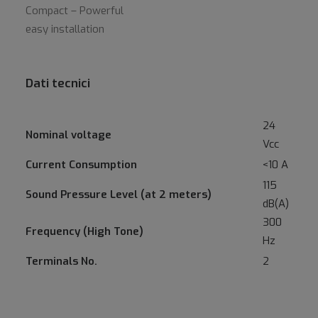
Compact – Powerful
easy installation
Dati tecnici
24
Nominal voltage
Vcc
Current Consumption
<10 A
115
Sound Pressure Level (at 2 meters)
dB(A)
300
Frequency (High Tone)
Hz
Terminals No.
2