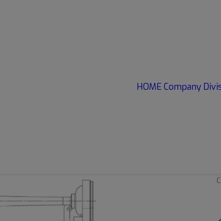
Area of
application:
HOME
Company
Divi
Van
C