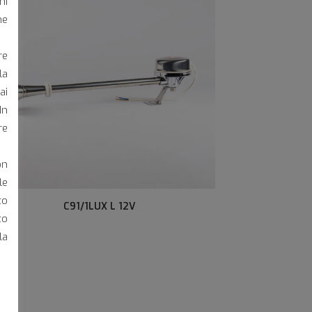
ni
he
re
la
ai
In
re
on
le
to
C91/1LUX L 12V
to
la