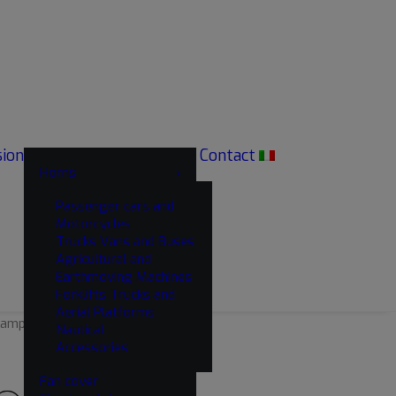
sion
Contact
Truck
Bus
Horns
Passenger cars and
Motorcycles
Trucks Vans and Buses
Agricultural and
Earthmoving Machines
Forklifts Trucks and
Aerial Platforms
amper
Suv
Nautical
Accessories
Fan cover