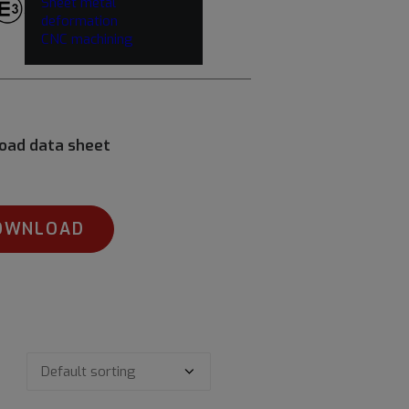
Sheet metal
deformation
CNC machining
oad data sheet
OWNLOAD