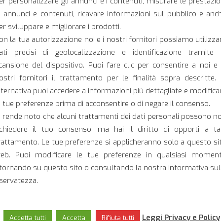
er personalizzare gli annunci e i contenuti, misurare le prestazio
i annunci e contenuti, ricavare informazioni sul pubblico e anc
er sviluppare e migliorare i prodotti.
on la tua autorizzazione noi e i nostri fornitori possiamo utilizza
ati precisi di geolocalizzazione e identificazione tramite 
cansione del dispositivo. Puoi fare clic per consentire a noi e 
ostri fornitori il trattamento per le finalità sopra descritte. 
lternativa puoi accedere a informazioni più dettagliate e modifica
e tue preferenze prima di acconsentire o di negare il consenso.
i rende noto che alcuni trattamenti dei dati personali possono n
ichiedere il tuo consenso, ma hai il diritto di opporti a ta
rattamento. Le tue preferenze si applicheranno solo a questo si
C91/1LUX H 24V
eb. Puoi modificare le tue preferenze in qualsiasi momen
itornando su questo sito o consultando la nostra informativa sul
iservatezza.
Leggi Privacy e Policy
Accetta tutti
Accetta
Rifiuta tutti