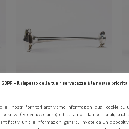
GDPR - Il rispetto della tua riservatezza è la nostra priorità
APC 600
oi e i nostri fornitori archiviamo informazioni quali cookie su 
ispositivo (e/o vi accediamo) e trattiamo i dati personali, quali g
dentificativi unici e informazioni generali inviate da un dispositiv