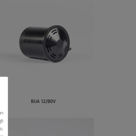
BUA 12/80V
un
li
o,