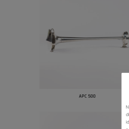
APC 500
N
d
i