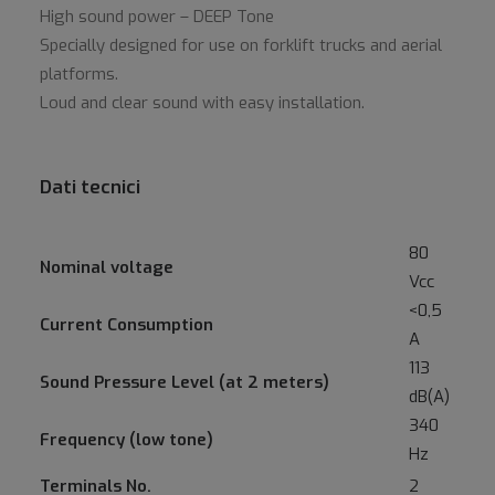
High sound power – DEEP Tone
Specially designed for use on forklift trucks and aerial
platforms.
Loud and clear sound with easy installation.
Dati tecnici
80
Nominal voltage
Vcc
<0,5
Current Consumption
A
113
Sound Pressure Level (at 2 meters)
dB(A)
340
Frequency (low tone)
Hz
Terminals No.
2