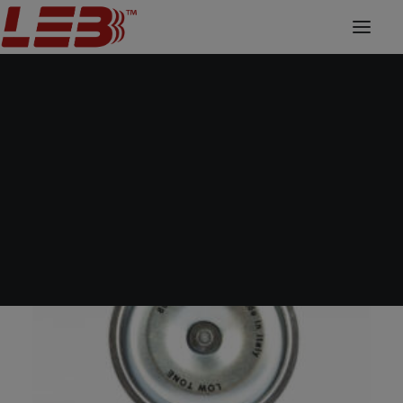
Horns
Home
Horns
K91 L 80V
Passenger cars and Motorcycles
Trucks Vans and Buses
Agricultural and Earthmoving Machines
Forklifts Trucks and Aerial Platforms
Nautical
Accessories
Fan cover
Sheet metal deformation
CNC machining