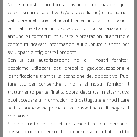
Noi e i nostri fornitori archiviamo informazioni quali
G • Distance from hole >
15,7 mm
cookie su un dispositivo (e/o vi accediamo) e trattiamo i
dati personali, quali gli identificativi unici e informazioni
generali inviate da un dispositivo, per personalizzare gli
annunci e i contenuti, misurare le prestazioni di annunci e
contenuti, ricavare informazioni sul pubblico e anche per
Materials:
sviluppare e migliorare i prodotti.
Con la tua autorizzazione noi e i nostri fornitori
possiamo utilizzare dati precisi di geolocalizzazione e
DC04
Raw sheet metal
identificazione tramite la scansione del dispositivo. Puoi
DX54
Hot-dip galvanised sheet metal
fare clic per consentire a noi e ai nostri fornitori il
trattamento per le finalità sopra descritte. In alternativa
puoi accedere a informazioni più dettagliate e modificare
le tue preferenze prima di acconsentire o di negare il
consenso.
Area of application:
Si rende noto che alcuni trattamenti dei dati personali
possono non richiedere il tuo consenso, ma hai il diritto