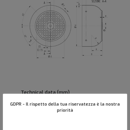
Technical data (mm)
GDPR - Il rispetto della tua riservatezza è la nostra
priorità
A • Ø >
174 mm
B • Height >
86 mm