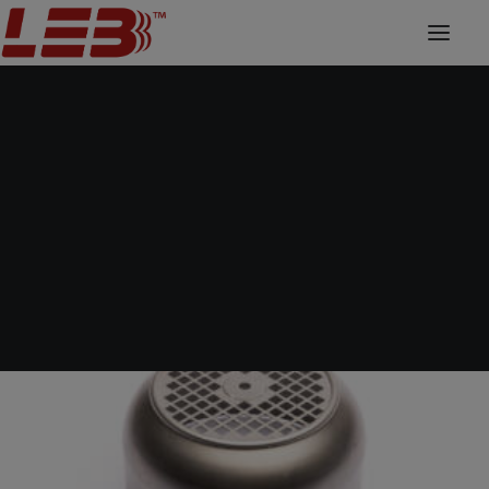
Horns
Home
Fan cover
90
Passenger cars and Motorcycles
IEC/MEC 90 Type T/NIC
Trucks Vans and Buses
Agricultural and Earthmoving Machines
Forklifts Trucks and Aerial Platforms
Nautical
Accessories
Fan cover
Sheet metal deformation
CNC machining