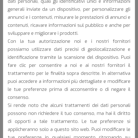
G • Distanza dal foro >
5 mm
dati personali, quali gli identificativi unici e informazioni
generali inviate da un dispositivo, per personalizzare gli
annunci e i contenuti, misurare le prestazioni di annunci e
contenuti, ricavare informazioni sul pubblico e anche per
sviluppare e migliorare i prodotti.
Materiali:
Con la tua autorizzazione noi e i nostri fornitori
possiamo utilizzare dati precisi di geolocalizzazione e
DC04
Lamiera grezza
identificazione tramite la scansione del dispositivo. Puoi
DX54
Lamiera zincata a caldo
fare clic per consentire a noi e ai nostri fornitori il
trattamento per le finalità sopra descritte. In alternativa
puoi accedere a informazioni più dettagliate e modificare
le tue preferenze prima di acconsentire o di negare il
consenso.
Settore di applicazione:
Si rende noto che alcuni trattamenti dei dati personali
possono non richiedere il tuo consenso, ma hai il diritto
di opporti a tale trattamento. Le tue preferenze si
applicheranno solo a questo sito web. Puoi modificare le
tue preferenze in qualsiasi momento ritornando su