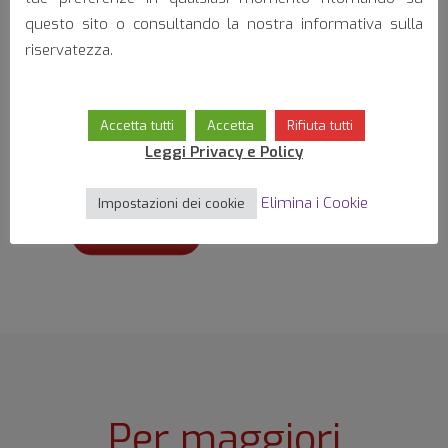
questo sito o consultando la nostra informativa sulla
Motori Elettrici
riservatezza.
Accetta tutti
Accetta
Rifiuta tutti
Leggi Privacy e Policy
Scarica la scheda tecnica:
Elimina i Cookie
Impostazioni dei cookie
DOWNLOAD
Per maggiori