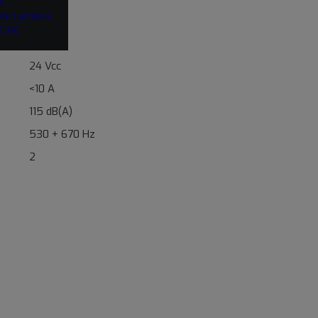
a
ne Lamiera
i CNC
24 Vcc
<10 A
115 dB(A)
530 + 670 Hz
2