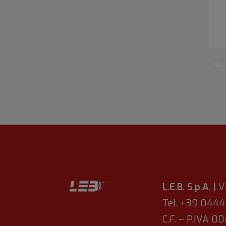
L.E.B. S.p.A. |
V
Tel. +39 044
C.F. – P.IVA 