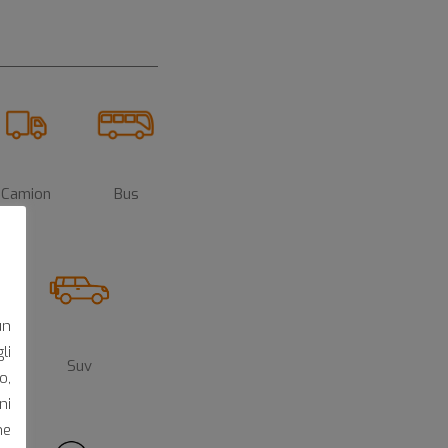
Camion
Bus
un
li
Suv
o,
ni
he