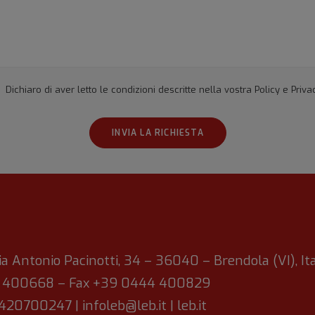
Dichiaro di aver letto le condizioni descritte nella vostra
Policy e Priva
ia Antonio Pacinotti, 34 – 36040 – Brendola (VI), Ita
4 400668 – Fax +39 0444 400829
00420700247 |
infoleb@leb.it
|
leb.it