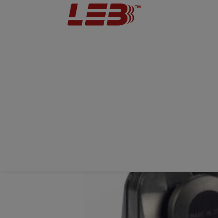
Home
Divisioni
Avvisatori acustici