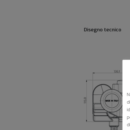
Disegno tecnico
N
d
i
p
d