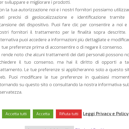
er sviluppare e migliorare i prodotti.
Omologazioni:
on la tua autorizzazione noi e i nostri fornitori possiamo utilizza
ati precisi di geolocalizzazione e identificazione tramite 
cansione del dispositivo. Puoi fare clic per consentire a noi e 
ostri fornitori il trattamento per le finalità sopra descritte. 
lternativa puoi accedere a informazioni più dettagliate e modifica
Scarica la sche
e tue preferenze prima di acconsentire o di negare il consenso.
i rende noto che alcuni trattamenti dei dati personali possono n
ichiedere il tuo consenso, ma hai il diritto di opporti a ta
rattamento. Le tue preferenze si applicheranno solo a questo si
DOWNL
eb. Puoi modificare le tue preferenze in qualsiasi momen
itornando su questo sito o consultando la nostra informativa sul
iservatezza.
Leggi Privacy e Policy
Accetta tutti
Accetta
Rifiuta tutti
Per maggiori informazioni