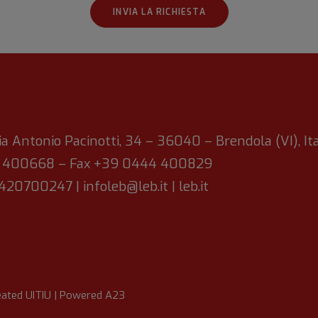
ia Antonio Pacinotti, 34 – 36040 – Brendola (VI), Ita
4 400668 – Fax +39 0444 400829
00420700247 |
infoleb@leb.it
|
leb.it
eated
UITIU
| Powered
A23