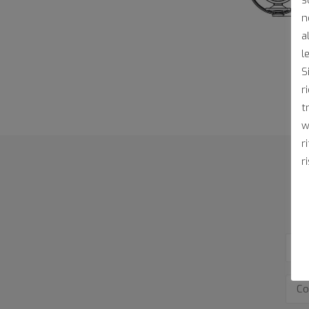
n
a
l
S
r
t
w
r
r