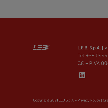
L.E.B. S.p.A. |
V
Tel. +39 044
C.F. – P.IVA 
Copyright 2021 LEB S.p.A –
Privacy Policy
| Cr