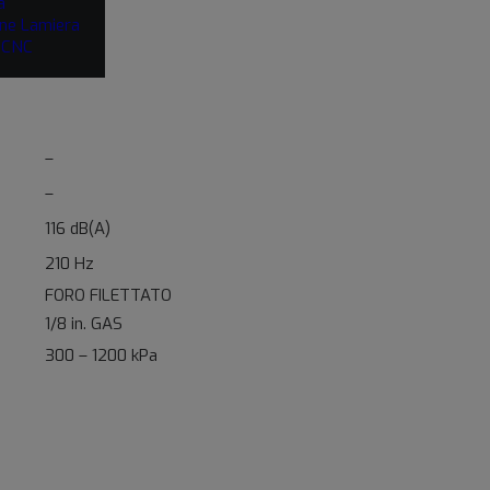
a
netto
ne Lamiera
i CNC
–
–
116 dB(A)
210 Hz
FORO FILETTATO
1/8 in. GAS
300 – 1200 kPa