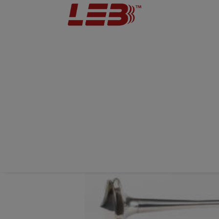
Home
Divisioni
Avvisatori acustici