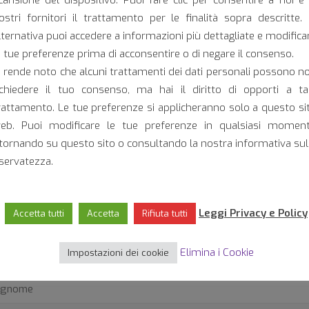
ostri fornitori il trattamento per le finalità sopra descritte. 
lternativa puoi accedere a informazioni più dettagliate e modifica
DOWNL
e tue preferenze prima di acconsentire o di negare il consenso.
i rende noto che alcuni trattamenti dei dati personali possono n
ichiedere il tuo consenso, ma hai il diritto di opporti a ta
rattamento. Le tue preferenze si applicheranno solo a questo si
eb. Puoi modificare le tue preferenze in qualsiasi momen
itornando su questo sito o consultando la nostra informativa sul
iservatezza.
Per maggiori informazioni
Leggi Privacy e Policy
Accetta tutti
Accetta
Rifiuta tutti
Elimina i Cookie
Impostazioni dei cookie