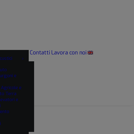
Contatti
Lavora con noi
custici
uto
urgoni e
ARIA COMPRESSA
 Agricole e
o Terra
studiato
levatori e
TIR
i
ento
n acciaio INOX
i
o di SPOILER