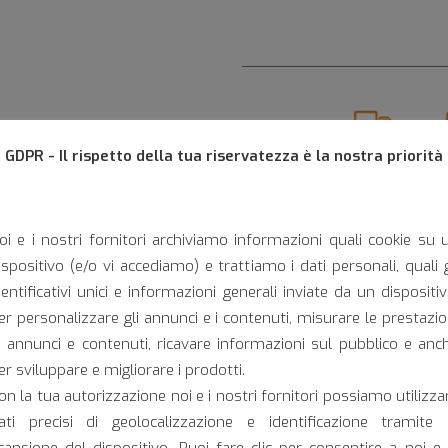
Settore di
GDPR - Il rispetto della tua riservatezza è la nostra priorità
applicazione:
Camion
oi e i nostri fornitori archiviamo informazioni quali cookie su 
ispositivo (e/o vi accediamo) e trattiamo i dati personali, quali g
dentificativi unici e informazioni generali inviate da un dispositiv
Omologazioni:
er personalizzare gli annunci e i contenuti, misurare le prestazio
i annunci e contenuti, ricavare informazioni sul pubblico e anc
er sviluppare e migliorare i prodotti.
on la tua autorizzazione noi e i nostri fornitori possiamo utilizza
ati precisi di geolocalizzazione e identificazione tramite 
Scarica la sche
cansione del dispositivo. Puoi fare clic per consentire a noi e 