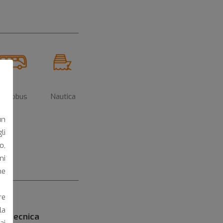
Autobus
Nautica
un
li
o,
ni
he
re
la
da tecnica
ai