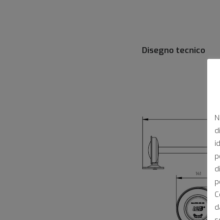
Disegno tecnico
N
d
i
p
d
p
C
d
s