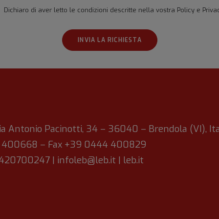
Dichiaro di aver letto le condizioni descritte nella vostra
Policy e Priva
ia Antonio Pacinotti, 34 – 36040 – Brendola (VI), Ita
4 400668 – Fax +39 0444 400829
00420700247 |
infoleb@leb.it
|
leb.it