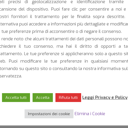
ati precisi di geolocalizzazione e identificazione tramite 
cansione del dispositivo. Puoi fare clic per consentire a noi e 
ostri fornitori il trattamento per le finalità sopra descritte. 
lternativa puoi accedere a informazioni più dettagliate e modifica
Scarica la sche
e tue preferenze prima di acconsentire o di negare il consenso.
i rende noto che alcuni trattamenti dei dati personali possono n
DOWNL
ichiedere il tuo consenso, ma hai il diritto di opporti a ta
rattamento. Le tue preferenze si applicheranno solo a questo si
eb. Puoi modificare le tue preferenze in qualsiasi momen
itornando su questo sito o consultando la nostra informativa sul
iservatezza.
Per maggiori informazioni
Leggi Privacy e Policy
Accetta tutti
Accetta
Rifiuta tutti
Elimina i Cookie
Impostazioni dei cookie