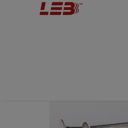
Home
Divisioni
Avvisatori acustici