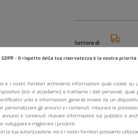
Settore di
applicazione:
GDPR - Il rispetto della tua riservatezza è la nostra priorità
Furgone
oi e i nostri fornitori archiviamo informazioni quali cookie su 
ispositivo (e/o vi accediamo) e trattiamo i dati personali, quali g
dentificativi unici e informazioni generali inviate da un dispositiv
Camper
S
er personalizzare gli annunci e i contenuti, misurare le prestazio
i annunci e contenuti, ricavare informazioni sul pubblico e anc
er sviluppare e migliorare i prodotti.
Omologazioni:
on la tua autorizzazione noi e i nostri fornitori possiamo utilizza