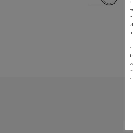
d
s
n
a
l
S
r
t
w
r
r