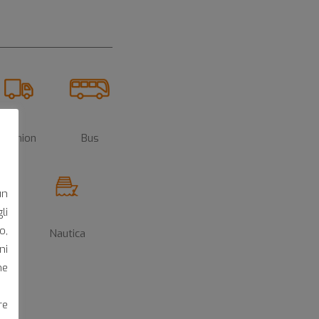
Camion
Bus
un
li
o,
uv
Nautica
ni
he
re