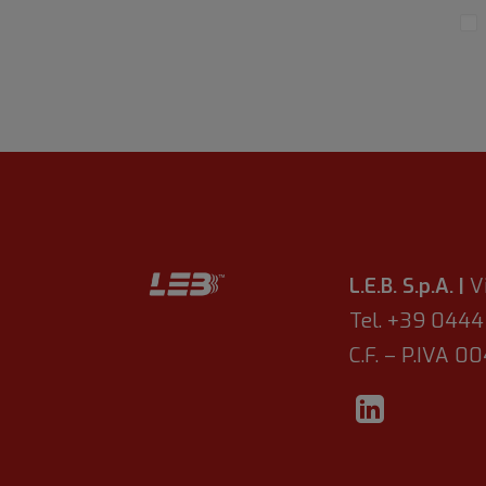
L.E.B. S.p.A. |
V
Tel. +39 044
C.F. – P.IVA 